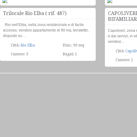
Appartamento trilocale
€160.000
Trilocale Rio Elba ( rif. 487)
CAPOLIVERI
BIFAMILIARE
Rio nell’Elba, nella zona residenziale e di facile
accesso, vendesi appartamento di 90 mq, terratetto,
Capoliveri, zona 
disposto su…
e dai servizi, in v
vendesi…
Città:
Rio Elba
Dim.: 90 mq
Città:
Capoli
Camere: 3
Bagni: 1
Camere: 2