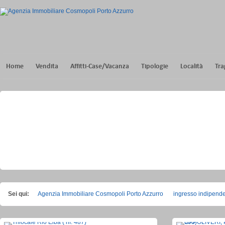
Home
Vendita
Affitti-Case/Vacanza
Tipologie
Località
Tra
Sei qui:
Agenzia Immobiliare Cosmopoli Porto Azzurro
ingresso indipend