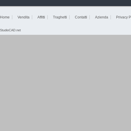
Home
Vendita
Affitti
Traghetti
Contatti
Azienda
Privacy P
StudioCAD.net