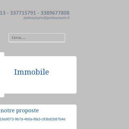
13 - 337715791 - 3389677808
portoazzurro@portoazzurro.it
Immobile
 notre proposte
Trilocale
€229.000