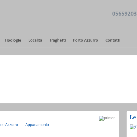
05659203
Tipologie
Località
Traghetti
Porto Azzurro
Contatti
Le
rto Azzurro
Appartamento