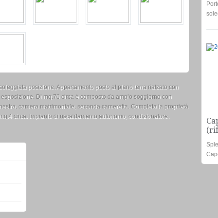
Port
sole
n soleggiata posizione. Appartamento posto al piano terra rialzato con
a esposizione. Di mq.70 circa è composto da ampio soggiorno con
inestra, camera matrimoniale, seconda cameretta. Completa la proprietà
mq.4 circa. Impianto di riscaldamento autonomo, condizionatore.
Cap
(ri
Sple
Capo