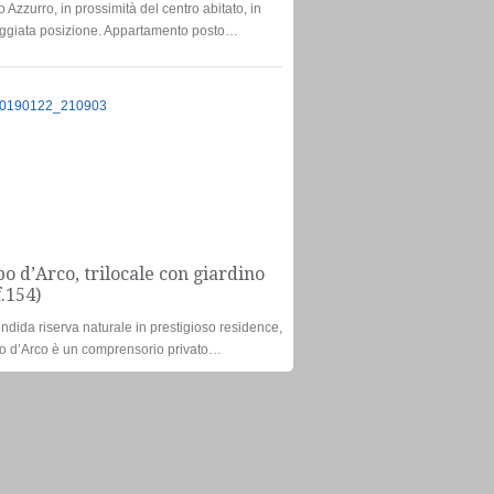
o Azzurro, in prossimità del centro abitato, in
ggiata posizione. Appartamento posto…
Trilocale
€280.000
o d’Arco, trilocale con giardino
f.154)
ndida riserva naturale in prestigioso residence,
 d’Arco è un comprensorio privato…