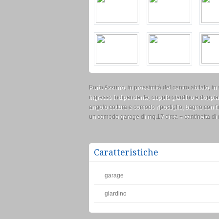
Porto Azzurro, in prossimità del centro abitato, i
ingresso indipendente, doppio giardino e doppi
angolo cottura e comodo ripostiglio, bagno con f
un comodo garage di mq.17 circa + cantinetta di 
Caratteristiche
garage
giardino