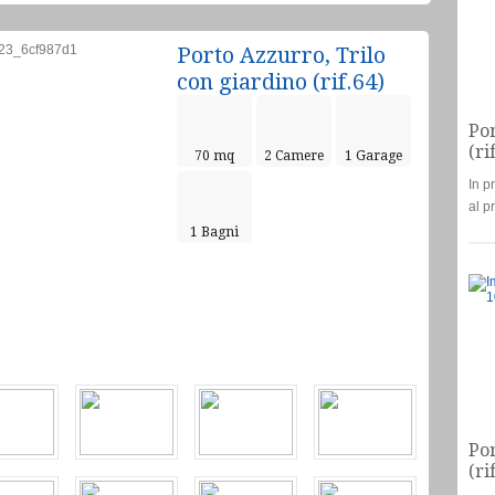
Porto Azzurro, Trilo
con giardino (rif.64)
Por
(ri
70 mq
2 Camere
1 Garage
In p
al p
1 Bagni
Appartamento
€285.000
Por
(ri