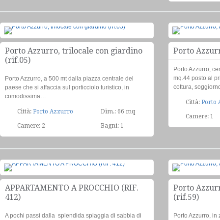
Trilocale
€250.000
Porto Azzurro, trilocale con giardino
Porto Azzurro
(rif.05)
Porto Azzurro, ce
mq.44 posto al p
Porto Azzurro, a 500 mt dalla piazza centrale del
cottura, soggior
paese che si affaccia sul porticciolo turistico, in
comodissima…
Città:
Porto 
Città:
Porto Azzurro
Dim.: 66 mq
Camere: 1
Camere: 2
Bagni: 1
quadrilocale
€340.000
APPARTAMENTO A PROCCHIO (RIF.
Porto Azzurr
412)
(rif.59)
A pochi passi dalla splendida spiaggia di sabbia di
Porto Azzurro, in