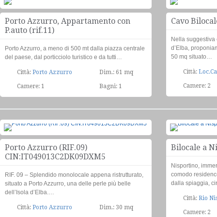
Appartamento
€239.000
Porto Azzurro, Appartamento con
Cavo Bilocal
P.auto (rif.11)
Nella suggestiva 
d’Elba, proponiam
Porto Azzurro, a meno di 500 mt dalla piazza centrale
50 mq situato…
del paese, dal porticciolo turistico e da tutti…
Città:
Loc.C
Città:
Porto Azzurro
Dim.: 61 mq
Camere: 2
Camere: 1
Bagni: 1
Appartamento
€600
Porto Azzurro (RIF.09)
Bilocale a N
CIN:IT049013C2DK09DXM5
Nisportino, imme
comodo residence
RIF. 09 – Splendido monolocale appena ristrutturato,
dalla spiaggia, c
situato a Porto Azzurro, una delle perle più belle
dell’Isola d’Elba.…
Città:
Rio Ni
Città:
Porto Azzurro
Dim.: 30 mq
Camere: 2