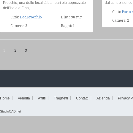
Procchio, una delle località balneari più apprezzate
dal centro storic
dell’Isola d’Elba,…
Città:
Porto 
Città:
Loc.Procchio
Dim.: 98 mq
Camere: 2
Camere: 3
Bagni: 1
1
2
3
Home
Vendita
Affitti
Traghetti
Contatti
Azienda
Privacy P
StudioCAD.net