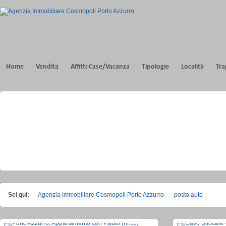
Home
Vendita
Affitti-Case/Vacanza
Tipologie
Località
Tra
Sei qui:
Agenzia Immobiliare Cosmopoli Porto Azzurro
posto auto