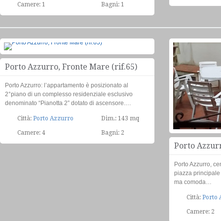
Camere: 1
Bagni: 1
apaprtamento
Chiama per informazioni
Porto Azzurro, Fronte Mare (rif.65)
Porto Azzurro: l’appartamento è posizionato al
2°piano di un complesso residenziale esclusivo
denominato “Pianotta 2” dotato di ascensore.…
Città:
Porto Azzurro
Dim.: 143 mq
Camere: 4
Bagni: 2
Porto Azzurr
Porto Azzurro, cen
piazza principale
ma comoda…
Città:
Porto 
Camere: 2