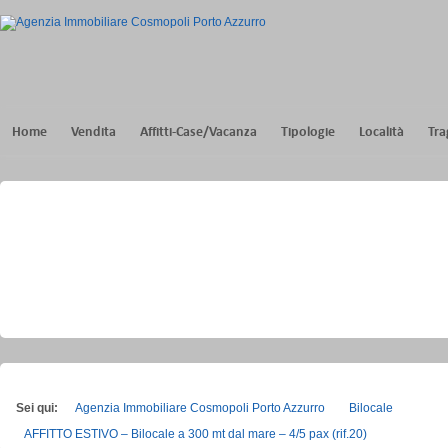
Home
Vendita
Affitti-Case/Vacanza
Tipologie
Località
Tra
Sei qui:
Agenzia Immobiliare Cosmopoli Porto Azzurro
Bilocale
AFFITTO ESTIVO – Bilocale a 300 mt dal mare – 4/5 pax (rif.20)