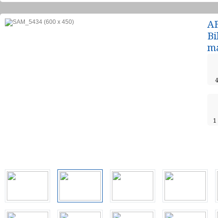
AF
Bi
ma
1