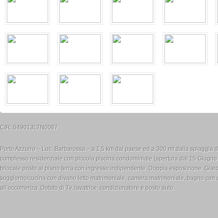
CIR: 049013LTN0067
Porto Azzurro – Loc. Barbarossa – a 1,5 km dal paese ed a 300 mt dalla spiaggia d
complesso residenziale con piccola piscina condominiale (apertura dal 15 Giugno
bilocale posto al piano terra con ingresso indipendente. Doppia esposizione. Gia
soggiorno/cucina con divano letto matrimoniale, camera matrimoniale, bagno con do
all’occorrenza. Dotato di Tv, lavatrice, condizionatore e posto auto.