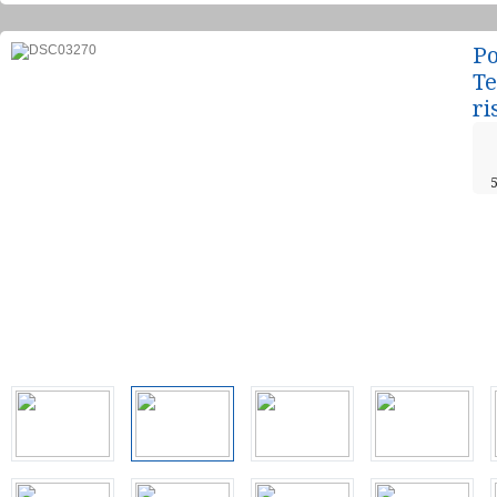
Po
Te
ri