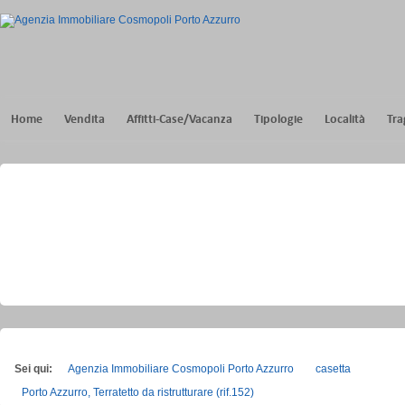
Home
Vendita
Affitti-Case/Vacanza
Tipologie
Località
Tra
Sei qui:
Agenzia Immobiliare Cosmopoli Porto Azzurro
casetta
Porto Azzurro, Terratetto da ristrutturare (rif.152)